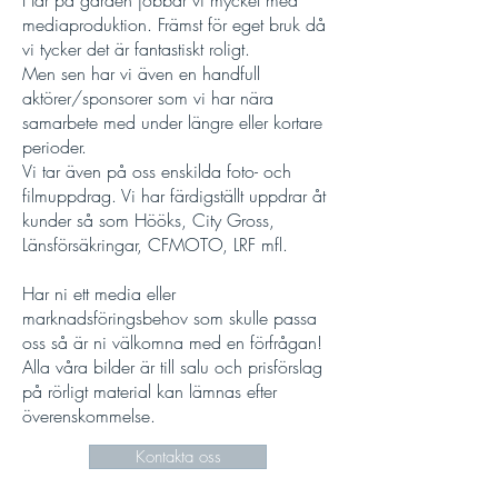
Här på gården jobbar vi mycket med
mediaproduktion. Främst för eget bruk då
vi tycker det är fantastiskt roligt.
Men sen har vi även en handfull
aktörer/sponsorer som vi har nära
samarbete med under längre eller kortare
perioder.
Vi tar även på oss enskilda foto- och
filmuppdrag. Vi har färdigställt uppdrar åt
kunder så som Hööks, City Gross,
Länsförsäkringar, CFMOTO, LRF mfl.
Har ni ett media eller
marknadsföringsbehov som skulle passa
oss så är ni välkomna med en förfrågan!
Alla våra bilder är till salu och prisförslag
på rörligt material kan lämnas efter
överenskommelse.
Kontakta oss